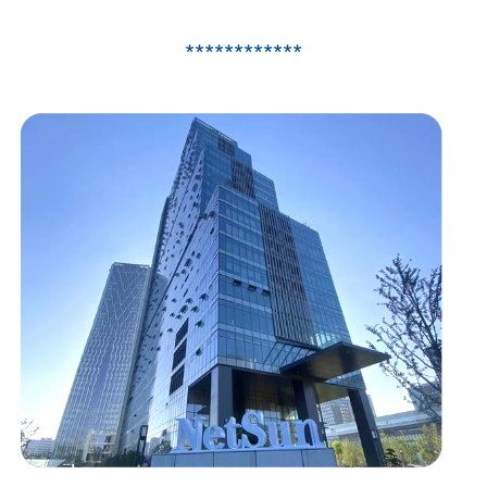
************